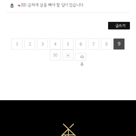
RE: 급하게 살을 빼야 할 일이 있습니다
글쓰기
1
2
3
4
5
6
7
8
9
10
다
음