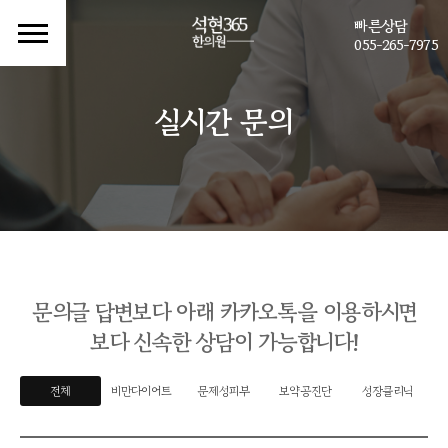
빠른상담
055-265-7975
실시간 문의
문의글 답변보다 아래 카카오톡을 이용하시면
보다 신속한 상담이 가능합니다!
전체
비만다이어트
문제성피부
보약공진단
성장클리닉