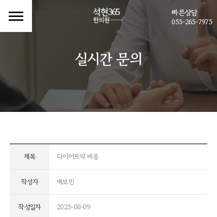
빠른상담
055-265-7975
실시간 문의
제목
다이어트약 비용
작성자
백보민
작성일자
2023-08-09