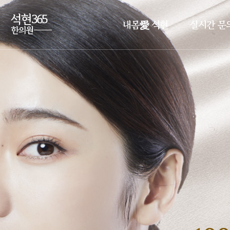
내몸愛 석현
실시간 문