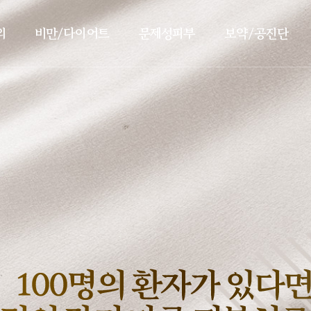
의
비만/다이어트
문제성피부
보약/공진단