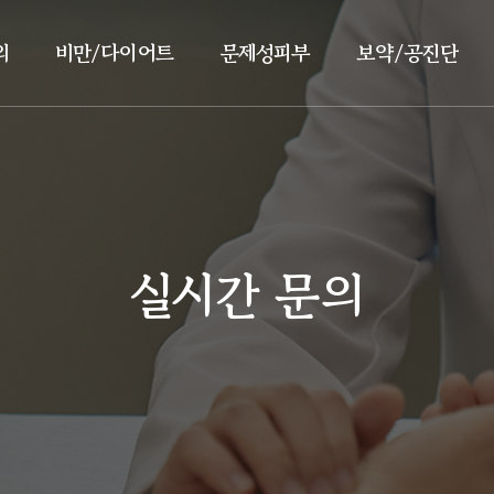
의
비만/다이어트
문제성피부
보약/공진단
실시간 문의