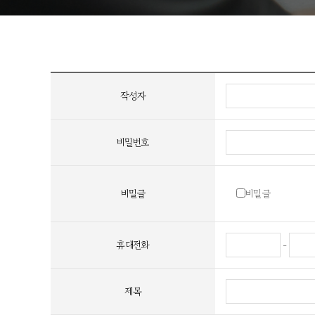
작성자
비밀번호
비밀글
비밀글
휴대전화
-
제목