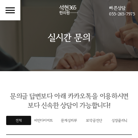
빠른상담
055-265-7975
실시간 문의
문의글 답변보다 아래 카카오톡을 이용하시면
보다 신속한 상담이 가능합니다!
전체
비만다이어트
문제성피부
보약공진단
성장클리닉