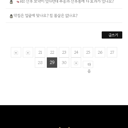
RE: 산후 보약이 있다던대 부종과 산후통에 다 효과가 있나요?
약침은 얼굴에 맞나요? 침 몸살은 없나요?
글쓰기
21
22
23
24
25
26
27
28
29
30
다
음