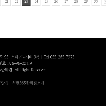
21
22
23
24
25
26
27
28
29
30
, 스타유니시티 3층 | Tel 055-265-7975
378-98-00119
한의원. All Right Reserved.
급방침
석현365한의원소개
·