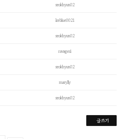
seokhyun02
loeblue0021
seokhyun02
ravagesi
seokhyun02
marylly
seokhyun02
글쓰기