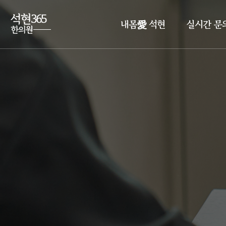
내몸愛 석현
실시간 문