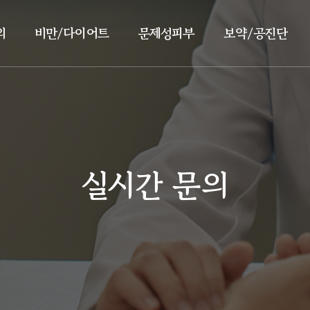
의
비만/다이어트
문제성피부
보약/공진단
실시간 문의