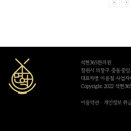
석현365한의원
창원시 의창구 중동중앙로 95
대표자명 이용철 사업자번호 
Copyright 2022 석현365
이용약관
개인정보 취
·