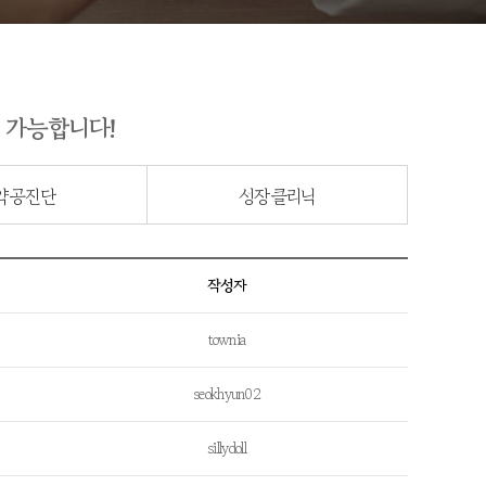
 가능합니다!
약공진단
성장클리닉
작성자
townia
seokhyun02
sillydoll