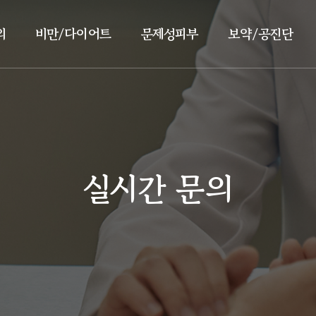
의
비만/다이어트
문제성피부
보약/공진단
실시간 문의