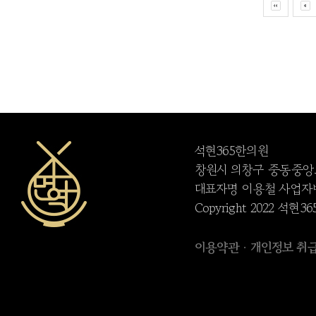
석현365한의원
창원시 의창구 중동중앙로 95
대표자명 이용철 사업자번호 
Copyright 2022 석현365
이용약관
개인정보 취
·