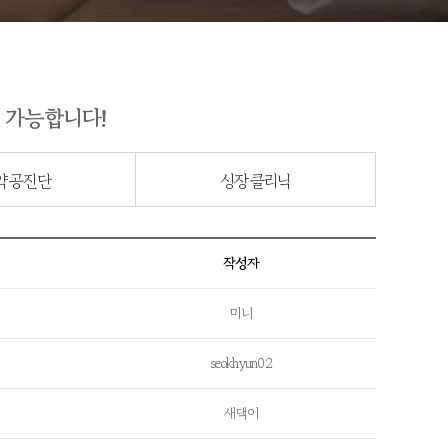
 가능합니다!
약공진단
성장클리닉
작성자
미니
seokhyun02
새댁이