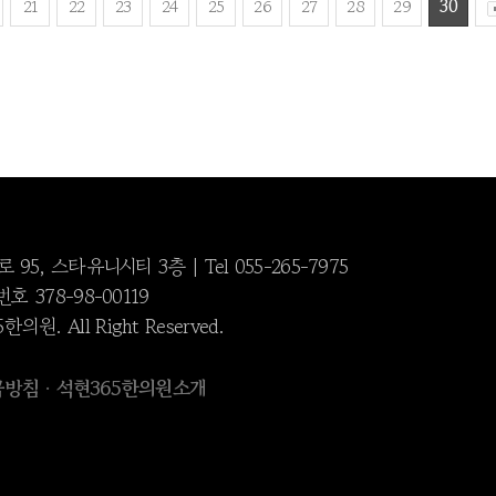
21
22
23
24
25
26
27
28
29
30
, 스타유니시티 3층 | Tel 055-265-7975
378-98-00119
한의원. All Right Reserved.
급방침
석현365한의원소개
·