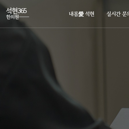
내몸愛 석현
실시간 문