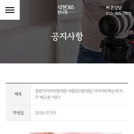
빠른상담
055-265-7975
공지사항
창원다이어트한의원 석현365한의원, 다이어트하는데 자
제목
꾸 배고픈 이유?
작성일
2026-07-03